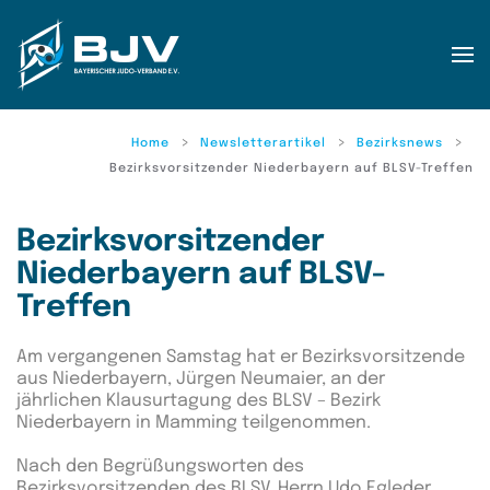
Zum Hauptinhalt springen
Home
Newsletterartikel
Bezirksnews
Bezirksvorsitzender Niederbayern auf BLSV-Treffen
Bezirksvorsitzender
Niederbayern auf BLSV-
Treffen
Am vergangenen Samstag hat er Bezirksvorsitzende
aus Niederbayern, Jürgen Neumaier, an der
jährlichen Klausurtagung des BLSV – Bezirk
Niederbayern in Mamming teilgenommen.
Nach den Begrüßungsworten des
Bezirksvorsitzenden des BLSV, Herrn Udo Egleder,