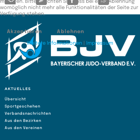
möchten. Bitte beachten Sie, dass bei einer Ablehnung
womöglich nicht mehr alle Funktionalitäten der Seite zur
Verfügung stehen.
Akzeptieren
Ablehnen
Weitere Informationen
|
Impressum
AKTUELLES
Übersicht
Sportgeschehen
Verbandsnachrichten
Aus den Bezirken
Aus den Vereinen