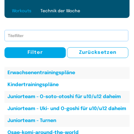
Workouts
Technik der Woche
Titelfilter
Filter
Zurücksetzen
Beiträge
Titel
Erwachsenentrainingspläne
Kindertrainingspläne
Juniorteam - O-soto-otoshi für u10/u12 daheim
Juniorteam - Uki- und O-goshi für u10/u12 daheim
Juniorteam - Turnen
Osae-komi-around-the-world