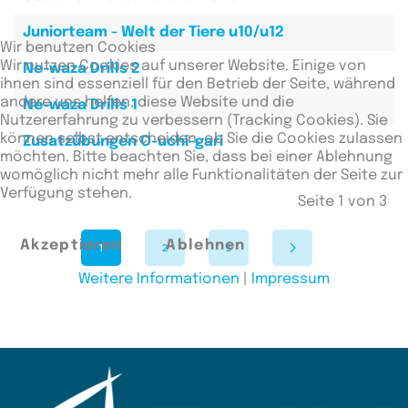
Juniorteam - Welt der Tiere u10/u12
Wir benutzen Cookies
Wir nutzen Cookies auf unserer Website. Einige von
Ne-waza Drills 2
ihnen sind essenziell für den Betrieb der Seite, während
andere uns helfen, diese Website und die
Ne-waza Drills 1
Nutzererfahrung zu verbessern (Tracking Cookies). Sie
können selbst entscheiden, ob Sie die Cookies zulassen
Zusatzübungen O-uchi-gari
möchten. Bitte beachten Sie, dass bei einer Ablehnung
womöglich nicht mehr alle Funktionalitäten der Seite zur
Verfügung stehen.
Seite 1 von 3
Akzeptieren
Ablehnen
1
2
3
Weitere Informationen
|
Impressum