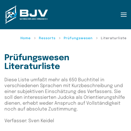
Zum Hauptinhalt springen
Home
Ressorts
Prüfungswesen
Literaturliste
Prüfungswesen
Literaturliste
Diese Liste umfaßt mehr als 650 Buchtitel in
verschiedenen Sprachen mit Kurzbeschreibung und
einer subjektiven Einschätzung des Verfassers. Sie
soll den interessierten Judoka als Orientierungshilfe
dienen, erhebt weder Anspruch auf Vollständigkeit
noch auf absolute Zustimmung.
Verfasser: Sven Keidel