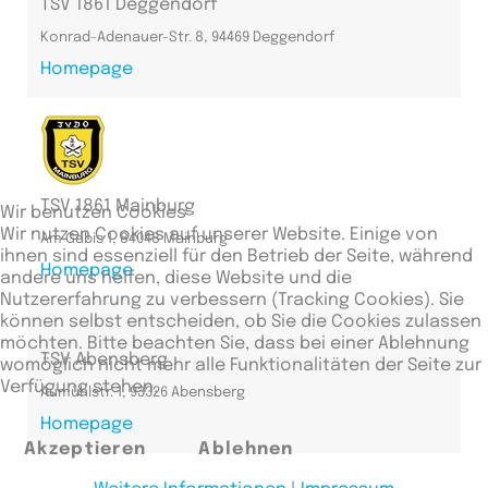
TSV 1861 Deggendorf
Konrad-Adenauer-Str. 8, 94469 Deggendorf
Homepage
TSV 1861 Mainburg
Wir benutzen Cookies
Wir nutzen Cookies auf unserer Website. Einige von
Am Gabis 1, 84048 Mainburg
ihnen sind essenziell für den Betrieb der Seite, während
Homepage
andere uns helfen, diese Website und die
Nutzererfahrung zu verbessern (Tracking Cookies). Sie
können selbst entscheiden, ob Sie die Cookies zulassen
möchten. Bitte beachten Sie, dass bei einer Ablehnung
TSV Abensberg
womöglich nicht mehr alle Funktionalitäten der Seite zur
Verfügung stehen.
Aumühlstr. 1, 93326 Abensberg
Homepage
Akzeptieren
Ablehnen