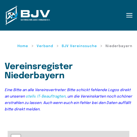
Zum Hauptinhalt springen
Home
Verband
BJV Vereinssuche
Niederbayern
Vereinsregister
Niederbayern
Eine Bitte an alle Vereinsvertreter: Bitte schickt fehlende Logos direkt
an unseren
stellv. IT-Beauftragten
, um die Vereinskarten noch schöner
erstrahlen zu lassen. Auch wenn euch ein Fehler bei den Daten auffällt
bitte direkt melden.