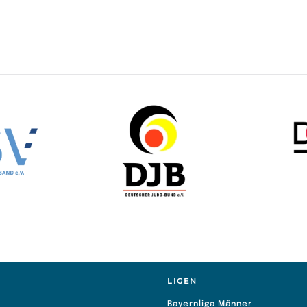
S
LIGEN
Bayernliga Männer