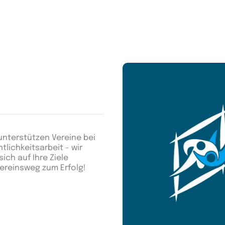
unterstützen Vereine bei
lichkeitsarbeit - wir
ich auf Ihre Ziele
Vereinsweg zum Erfolg!