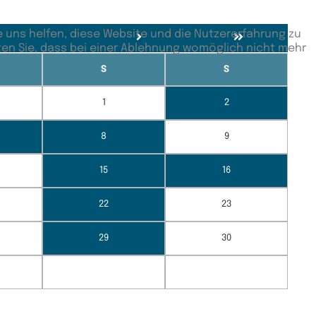
e uns helfen, diese Website und die Nutzererfahrung zu
ten Sie, dass bei einer Ablehnung womöglich nicht mehr
S
S
1
2
8
9
15
16
22
23
29
30