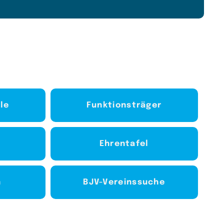
le
Funktionsträger
Ehrentafel
n
BJV-Vereinssuche