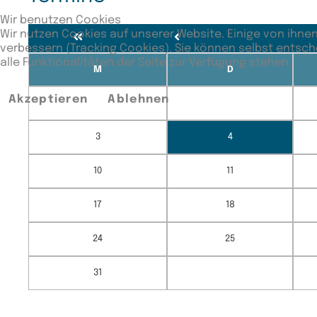
Wir benutzen Cookies
Wir nutzen Cookies auf unserer Website. Einige von ihnen
verbessern (Tracking Cookies). Sie können selbst entsch
alle Funktionalitäten der Seite zur Verfügung stehen.
M
D
Akzeptieren
Ablehnen
3
4
10
11
17
18
24
25
31