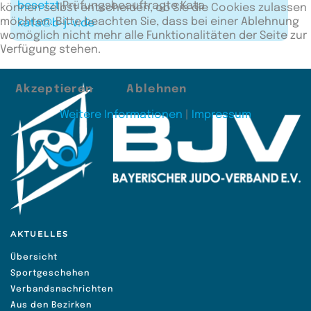
besetzt
Prüfungsbeauftragte Kata
können selbst entscheiden, ob Sie die Cookies zulassen
möchten. Bitte beachten Sie, dass bei einer Ablehnung
kata@b-j-v.de
womöglich nicht mehr alle Funktionalitäten der Seite zur
Verfügung stehen.
Akzeptieren
Ablehnen
Weitere Informationen
|
Impressum
AKTUELLES
Übersicht
Sportgeschehen
Verbandsnachrichten
Aus den Bezirken