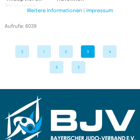
Weiterlesen
Weitere Informationen
|
Impressum
Aufrufe: 6039
1
2
3
4
5