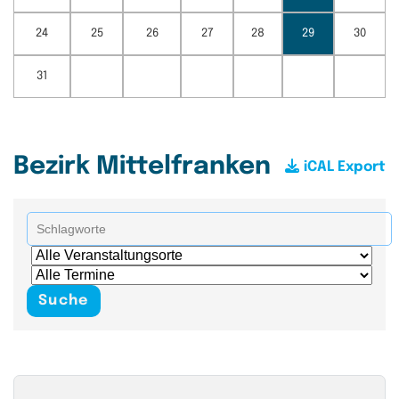
24
25
26
27
28
29
30
31
Bezirk Mittelfranken
iCAL Export