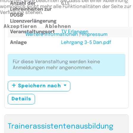
möchten. Bitte beachten Sie, dass bei einer Ablehnung
Anzahl der
6 LE
womöglich nicht mehr alle Funktionalitäten der Seite zur
Lehreinheiten zur
Verfügung stehen.
DOSB
Lizenzverlängerung
Akzeptieren
Ablehnen
Veranstaltungsort
TV Erlangen
Weitere Informationen
|
Impressum
Anlage
Lehrgang 3-5 Dan.pdf
Für diese Veranstaltung werden keine
Anmeldungen mehr angenommen.
Speichern nach
Details
Trainerassistentenausbildung