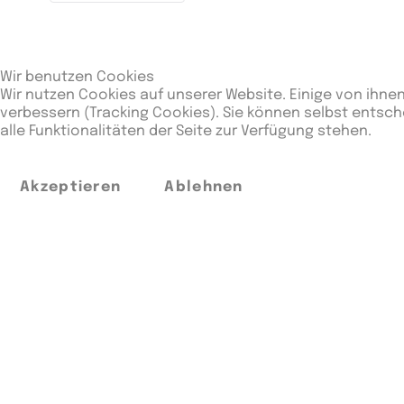
Rang
Mannschaften
Beg
1
5
Wir benutzen Cookies
TSV Abensberg II
Wir nutzen Cookies auf unserer Website. Einige von ihnen
verbessern (Tracking Cookies). Sie können selbst entsch
2
5
alle Funktionalitäten der Seite zur Verfügung stehen.
TV Erlangen II
3
5
Akzeptieren
Ablehnen
SG Eltmann
4
5
SF Friedberg
5
5
SF Harteck Hornets
6
5
ASV Fürth