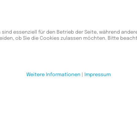
egnungen
Punkte
Differenz
Gewon
9
40
70
 sind essenziell für den Betrieb der Seite, während ander
eiden, ob Sie die Cookies zulassen möchten. Bitte beach
8
28
64
5
14
57
Weitere Informationen
|
Impressum
5
0
50
2
-48
26
1
-34
33