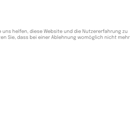
nene Kämpfe
Verlorene Kämpfe
30
e uns helfen, diese Website und die Nutzererfahrung zu
ten Sie, dass bei einer Ablehnung womöglich nicht mehr
36
43
50
74
67