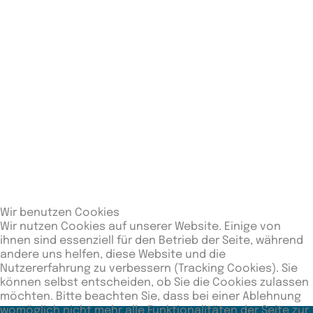
Stadt:
Passau
Ligaergebnisse
Rang
Begegnungen
Siege
Unentschieden
Ni
3
2
0
0
2
Letzte Spiele
Datum
Mannschaft
Spielort
Ergebnis
29.06.2024
Auswärts
15-5
ASV Fürth
Wir benutzen Cookies
Wir nutzen Cookies auf unserer Website. Einige von
DJK
13.07.2024
Heim
0-20
ihnen sind essenziell für den Betrieb der Seite, während
andere uns helfen, diese Website und die
Ensdorf
Nutzererfahrung zu verbessern (Tracking Cookies). Sie
können selbst entscheiden, ob Sie die Cookies zulassen
möchten. Bitte beachten Sie, dass bei einer Ablehnung
womöglich nicht mehr alle Funktionalitäten der Seite zur