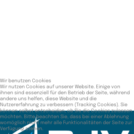
1
2
4
40
DJK
Ensdorf
2
2
4
30
ASV Fürth
3
2
0
-3
Nippon
Passau
4
2
0
-4
Wir benutzen Cookies
TuS Prien
Wir nutzen Cookies auf unserer Website. Einige von
ihnen sind essenziell für den Betrieb der Seite, während
andere uns helfen, diese Website und die
Nutzererfahrung zu verbessern (Tracking Cookies). Sie
können selbst entscheiden, ob Sie die Cookies zulassen
möchten. Bitte beachten Sie, dass bei einer Ablehnung
womöglich nicht mehr alle Funktionalitäten der Seite zur
Verfügung stehen.