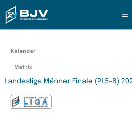
Zum Hauptinhalt springen
Kalender
Matrix
Landesliga Männer Finale (Pl.5-8) 20
Rang
Mannschaften
Begegnungen
Punkte
Di