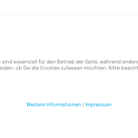
 sind essenziell für den Betrieb der Seite, während ander
eiden, ob Sie die Cookies zulassen möchten. Bitte beach
gnungen
Siege
Unentschieden
Niederlagen
Diffe
Weitere Informationen
|
Impressum
0
0
3
-20