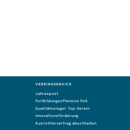
gebnis
6
2
6
VEREINSSERVICE
Jahrespost
Fortbildungsoffensive PsG
Qualitätssiegel: Top-Verein
Innovationsförderung
Ausrichtervertrag abschließen