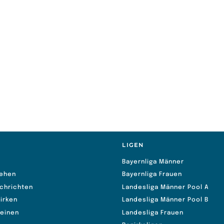
Mannschaft
Spielort
Er
Auswärts
14-
Nippon Passau
Heim
8-1
Isarfighter TuS Holzkirchen
6:00
Auswärts
14-
SG Moosburg
S
LIGEN
Bayernliga Männer
ehen
Bayernliga Frauen
chrichten
Landesliga Männer Pool A
irken
Landesliga Männer Pool B
reinen
Landesliga Frauen