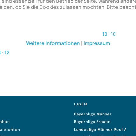
 sind essenziell für den Betrieb der Seite, während ander
eiden, ob Sie die Cookies zulassen möchten. Bitte beach
10 : 10
Weitere Informationen
|
Impressum
 : 12
S
LIGEN
Bayernliga Männer
ehen
Bayernliga Frauen
chrichten
Landesliga Männer Pool A