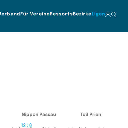
Verband
Für Vereine
Ressorts
Bezirke
Ligen
Nippon Passau
TuS Prien
12 : 8