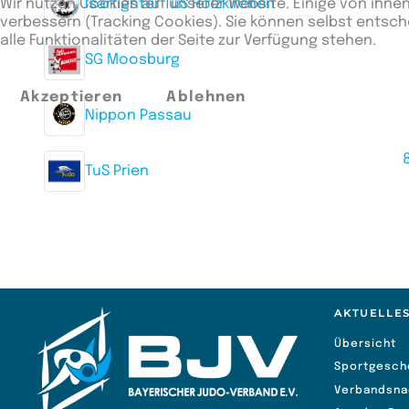
Wir nutzen Cookies auf unserer Website. Einige von ihnen
Isarfighter TuS Holzkirchen
verbessern (Tracking Cookies). Sie können selbst entsch
alle Funktionalitäten der Seite zur Verfügung stehen.
SG Moosburg
Akzeptieren
Ablehnen
Nippon Passau
8
TuS Prien
AKTUELLE
Übersicht
Sportgesch
Verbandsna