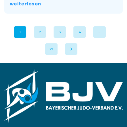
weiterlesen
1
2
3
4
…
27