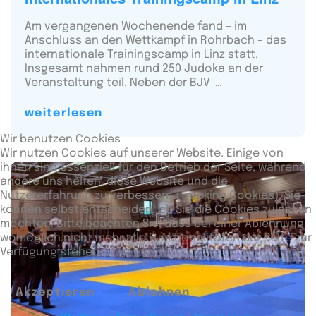
Am vergangenen Wochenende fand – im
Anschluss an den Wettkampf in Rohrbach – das
internationale Trainingscamp in Linz statt.
Insgesamt nahmen rund 250 Judoka an der
Veranstaltung teil. Neben der BJV-…
weiterlesen
Wir benutzen Cookies
Wir nutzen Cookies auf unserer Website. Einige von
ihnen sind essenziell für den Betrieb der Seite, während
andere uns helfen, diese Website und die
Nutzererfahrung zu verbessern (Tracking Cookies). Sie
können selbst entscheiden, ob Sie die Cookies zulassen
möchten. Bitte beachten Sie, dass bei einer Ablehnung
womöglich nicht mehr alle Funktionalitäten der Seite zur
Verfügung stehen.
Akzeptieren
Ablehnen