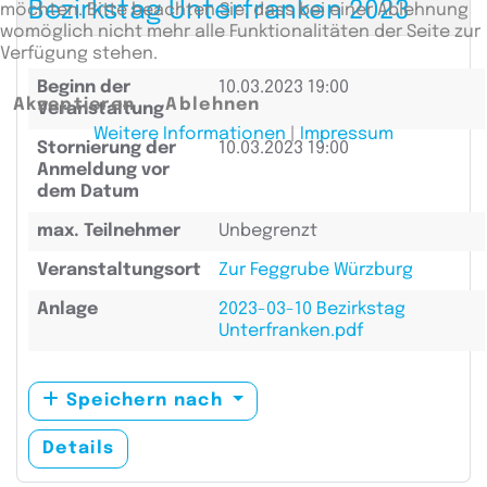
Bezirkstag Unterfranken 2023
möchten. Bitte beachten Sie, dass bei einer Ablehnung
womöglich nicht mehr alle Funktionalitäten der Seite zur
Verfügung stehen.
Beginn der
10.03.2023 19:00
Akzeptieren
Ablehnen
Veranstaltung
Weitere Informationen
|
Impressum
Stornierung der
10.03.2023 19:00
Anmeldung vor
dem Datum
max. Teilnehmer
Unbegrenzt
Veranstaltungsort
Zur Feggrube Würzburg
Anlage
2023-03-10 Bezirkstag
Unterfranken.pdf
Speichern nach
Details