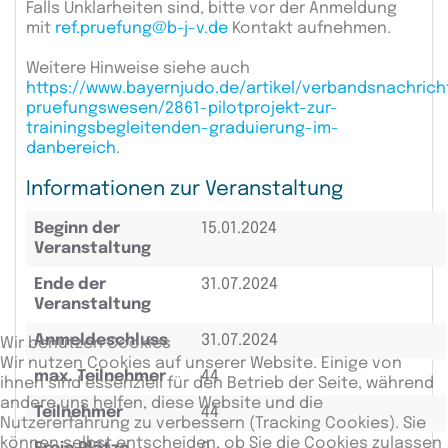
Falls Unklarheiten sind, bitte vor der Anmeldung
mit
ref.pruefung@b-j-v.de
Kontakt aufnehmen.
Weitere Hinweise siehe auch
https://www.bayernjudo.de/artikel/verbandsnachrich
pruefungswesen/2861-pilotprojekt-zur-
trainingsbegleitenden-graduierung-im-
danbereich
.
Informationen zur Veranstaltung
Beginn der
15.01.2024
Veranstaltung
Ende der
31.07.2024
Veranstaltung
Anmeldeschluss
31.07.2024
Wir benutzen Cookies
Wir nutzen Cookies auf unserer Website. Einige von
max. Teilnehmer
44
ihnen sind essenziell für den Betrieb der Seite, während
andere uns helfen, diese Website und die
Teilnehmer
44
Nutzererfahrung zu verbessern (Tracking Cookies). Sie
können selbst entscheiden, ob Sie die Cookies zulassen