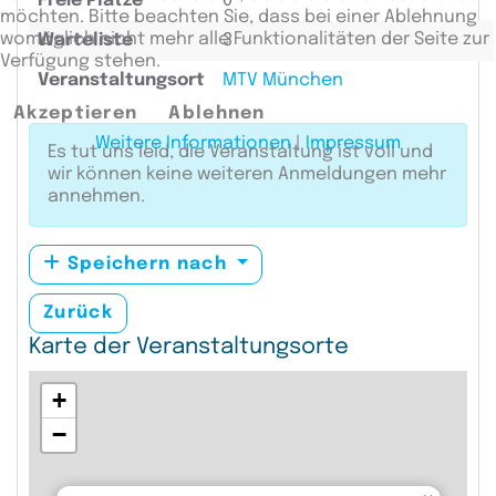
Freie Plätze
0
möchten. Bitte beachten Sie, dass bei einer Ablehnung
womöglich nicht mehr alle Funktionalitäten der Seite zur
Warteliste
3
Verfügung stehen.
Veranstaltungsort
MTV München
Akzeptieren
Ablehnen
Weitere Informationen
|
Impressum
Es tut uns leid, die Veranstaltung ist voll und
wir können keine weiteren Anmeldungen mehr
annehmen.
Speichern nach
Zurück
Karte der Veranstaltungsorte
+
−