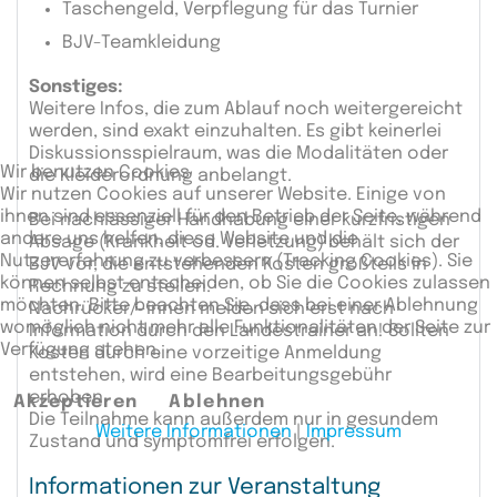
Taschengeld, Verpflegung für das Turnier
BJV-Teamkleidung
Sonstiges:
Weitere Infos, die zum Ablauf noch weitergereicht
werden, sind exakt einzuhalten. Es gibt keinerlei
Diskussionsspielraum, was die Modalitäten oder
Wir benutzen Cookies
die Kleiderordnung anbelangt.
Wir nutzen Cookies auf unserer Website. Einige von
ihnen sind essenziell für den Betrieb der Seite, während
Bei nachlässiger Handhabung einer kurzfristigen
andere uns helfen, diese Website und die
Absage (Krankheit od. Verletzung) behält sich der
Nutzererfahrung zu verbessern (Tracking Cookies). Sie
BJV vor, die entstehenden Kosten großteils in
können selbst entscheiden, ob Sie die Cookies zulassen
Rechnung zu stellen.
möchten. Bitte beachten Sie, dass bei einer Ablehnung
Nachrücker/-innen melden sich erst nach
womöglich nicht mehr alle Funktionalitäten der Seite zur
Information durch den Landestrainer an! Sollten
Verfügung stehen.
Kosten durch eine vorzeitige Anmeldung
entstehen, wird eine Bearbeitungsgebühr
erhoben.
Akzeptieren
Ablehnen
Die Teilnahme kann außerdem nur in gesundem
Weitere Informationen
|
Impressum
Zustand und symptomfrei erfolgen.
Informationen zur Veranstaltung