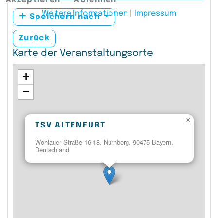
Akzeptieren
Ablehnen
Weitere Informationen
|
Impressum
Speichern nach
Zurück
Karte der Veranstaltungsorte
+
−
×
TSV ALTENFURT
Wohlauer Straße 16-18, Nürnberg, 90475 Bayern,
Deutschland