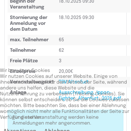
Beginn der
18.10.2025 09:30
Veranstaltung
Stornierung der
18.10.2025 09:30
Anmeldung vor
dem Datum
max. Teilnehmer
65
Teilnehmer
62
Freie Plätze
3
Wir benutzen Cookies
Einzelpreis
20,00€
Wir nutzen Cookies auf unserer Website. Einige von
Veranstaltungsort
TSV Altenfurt
ihnen sind essenziell für den Betrieb der Seite, während
andere uns helfen, diese Website und die
Anlage
Ausschreibung_Ippon-
Nutzererfahrung zu verbessern (Tracking Cookies). Sie
Fighter_Altenfurt_2025.pdf
können selbst entscheiden, ob Sie die Cookies zulassen
möchten. Bitte beachten Sie, dass bei einer Ablehnung
womöglich nicht mehr alle Funktionalitäten der Seite zur
Für diese Veranstaltung werden keine
Verfügung stehen.
Anmeldungen mehr angenommen.