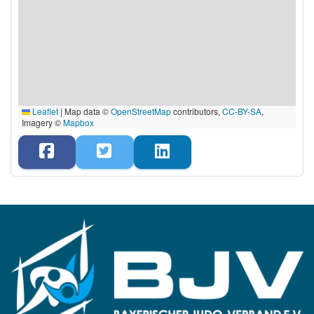
Leaflet
|
Map data ©
OpenStreetMap
contributors,
CC-BY-SA
,
Imagery ©
Mapbox