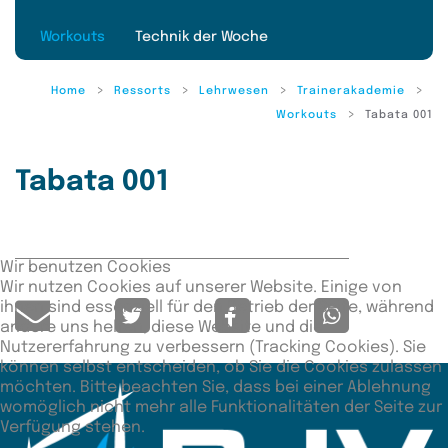
Workouts
Technik der Woche
Home
Ressorts
Lehrwesen
Trainerakademie
Workouts
Tabata 001
Tabata 001
Wir benutzen Cookies
Wir nutzen Cookies auf unserer Website. Einige von
ihnen sind essenziell für den Betrieb der Seite, während
andere uns helfen, diese Website und die
Nutzererfahrung zu verbessern (Tracking Cookies). Sie
können selbst entscheiden, ob Sie die Cookies zulassen
möchten. Bitte beachten Sie, dass bei einer Ablehnung
womöglich nicht mehr alle Funktionalitäten der Seite zur
Verfügung stehen.