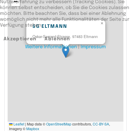
−
Nutzererfahrung zu verbessern (Tracking Cookies). Sie
können selbst entscheiden, ob Sie die Cookies zulassen
möchten. Bitte beachten Sie, dass bei einer Ablehnung
womöglich nicht mehr alle Funktionalitäten der Seite zur
×
Verfügung stehen.
SG ELTMANN
Oskar-Serrand-Strasse, 97483 Eltmann
Akzeptieren
Ablehnen
Weitere Informationen
|
Impressum
Leaflet
|
Map data ©
OpenStreetMap
contributors,
CC-BY-SA
,
Imagery ©
Mapbox