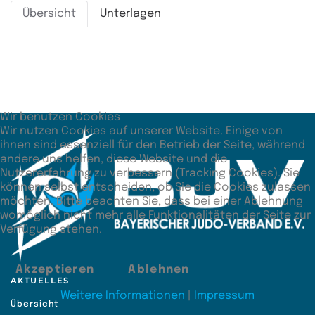
Übersicht
Unterlagen
Zusätzliche Angaben
Unterbewertung
117:80
Wir benutzen Cookies
Wir nutzen Cookies auf unserer Website. Einige von
ihnen sind essenziell für den Betrieb der Seite, während
andere uns helfen, diese Website und die
Nutzererfahrung zu verbessern (Tracking Cookies). Sie
können selbst entscheiden, ob Sie die Cookies zulassen
möchten. Bitte beachten Sie, dass bei einer Ablehnung
womöglich nicht mehr alle Funktionalitäten der Seite zur
Verfügung stehen.
Akzeptieren
Ablehnen
AKTUELLES
Weitere Informationen
|
Impressum
Übersicht