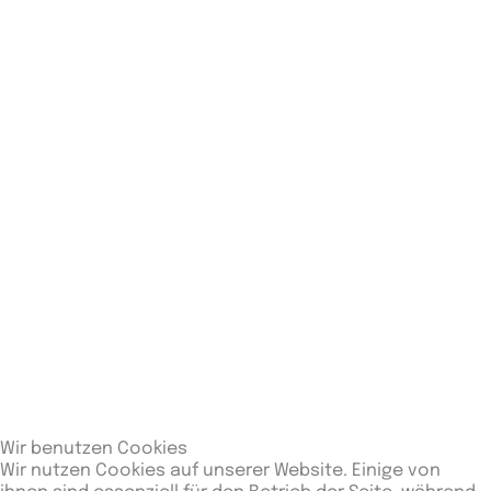
Stadt:
Landshut/Hohenthann
Ligaergebnisse
Rang
Begegnungen
Siege
Unentschieden
Ni
1
2
2
0
0
Letzte Spiele
Wir benutzen Cookies
Wir nutzen Cookies auf unserer Website. Einige von
Datum
Mannschaft
Spielort
Ergebnis