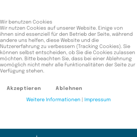
Katarashi
21.03.2025
Heim
7-3
Nürnberg (Mfr)
Wir benutzen Cookies
Wir nutzen Cookies auf unserer Website. Einige von
TVE
ihnen sind essenziell für den Betrieb der Seite, während
11.07.2025
Heim
5-5
Traditionsmannschaft
andere uns helfen, diese Website und die
(Mfr)
Nutzererfahrung zu verbessern (Tracking Cookies). Sie
können selbst entscheiden, ob Sie die Cookies zulassen
Yama Samurai
möchten. Bitte beachten Sie, dass bei einer Ablehnung
11.07.2025
Heim
2-8
womöglich nicht mehr alle Funktionalitäten der Seite zur
(Mfr)
Verfügung stehen.
TSV Altenfurt
27.09.2025
Heim
2-8
(Mfr)
Akzeptieren
Ablehnen
DJK Ensdorf
Weitere Informationen
|
Impressum
27.09.2025
Heim
4-6
(Mfr)