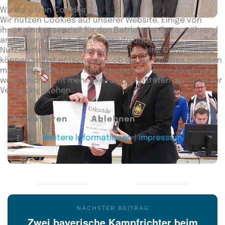
Wir benutzen Cookies
Wir nutzen Cookies auf unserer Website. Einige von
ihnen sind essenziell für den Betrieb der Seite, während
andere uns helfen, diese Website und die
Nutzererfahrung zu verbessern (Tracking Cookies). Sie
können selbst entscheiden, ob Sie die Cookies zulassen
möchten. Bitte beachten Sie, dass bei einer Ablehnung
womöglich nicht mehr alle Funktionalitäten der Seite zur
Verfügung stehen.
Akzeptieren
Ablehnen
Weitere Informationen
|
Impressum
NÄCHSTER BEITRAG
Zwei bayerische Kampfrichter beim