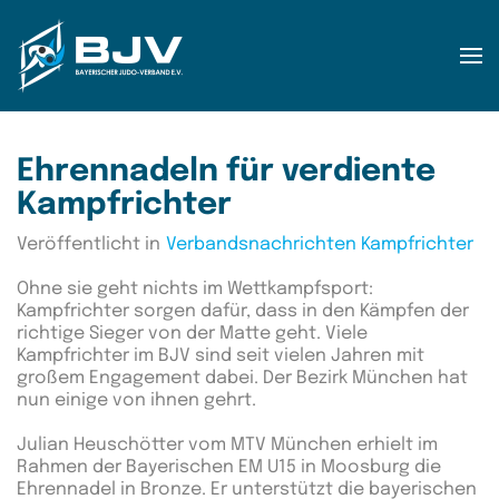
Zum Hauptinhalt springen
Ehrennadeln für verdiente
Kampfrichter
Veröffentlicht in
Verbandsnachrichten Kampfrichter
Ohne sie geht nichts im Wettkampfsport:
Kampfrichter sorgen dafür, dass in den Kämpfen der
richtige Sieger von der Matte geht. Viele
Kampfrichter im BJV sind seit vielen Jahren mit
großem Engagement dabei. Der Bezirk München hat
nun einige von ihnen gehrt.
Julian Heuschötter vom MTV München erhielt im
Rahmen der Bayerischen EM U15 in Moosburg die
Ehrennadel in Bronze. Er unterstützt die bayerischen