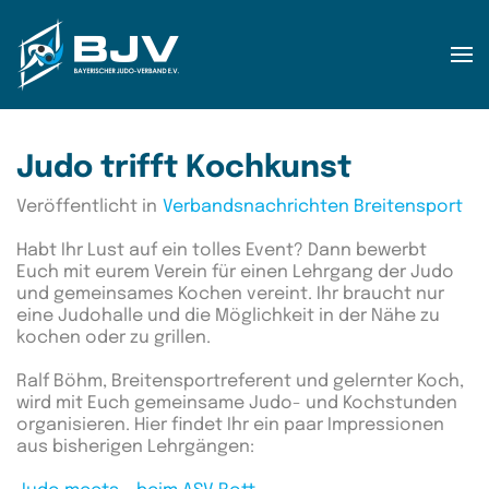
Zum Hauptinhalt springen
Judo trifft Kochkunst
Veröffentlicht in
Verbandsnachrichten Breitensport
Habt Ihr Lust auf ein tolles Event? Dann bewerbt
Euch mit eurem Verein für einen Lehrgang der Judo
und gemeinsames Kochen vereint. Ihr braucht nur
eine Judohalle und die Möglichkeit in der Nähe zu
kochen oder zu grillen.
Ralf Böhm, Breitensportreferent und gelernter Koch,
wird mit Euch gemeinsame Judo- und Kochstunden
organisieren. Hier findet Ihr ein paar Impressionen
aus bisherigen Lehrgängen: