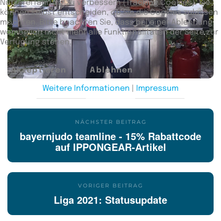
Nutzererfahrung zu verbessern (Tracking Cookies). Sie
können selbst entscheiden, ob Sie die Cookies zulassen
möchten. Bitte beachten Sie, dass bei einer Ablehnung
womöglich nicht mehr alle Funktionalitäten der Seite zur
Verfügung stehen.
Akzeptieren
Ablehnen
Weitere Informationen
|
Impressum
NÄCHSTER BEITRAG
bayernjudo teamline - 15% Rabattcode
auf IPPONGEAR-Artikel
VORIGER BEITRAG
Liga 2021: Statusupdate