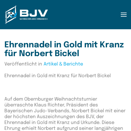
Zum Hauptinhalt springen
Ehrennadel in Gold mit Kranz
für Norbert Bickel
Veröffentlicht in
Artikel & Berichte
Ehrennadel in Gold mit Kranz für Norbert Bickel
Auf dem Obernburger Weihnachtsturnier
überraschte Klaus Richter, Präsident des
Bayerischen Judo-Verbands, Norbert Bickel mit einer
der höchsten Auszeichnungen des BJV, der
Ehrennadel in Gold mit Kranz und Urkunde
. Diese
Ehrung erhielt Norbert aufgrund seiner langjährigen