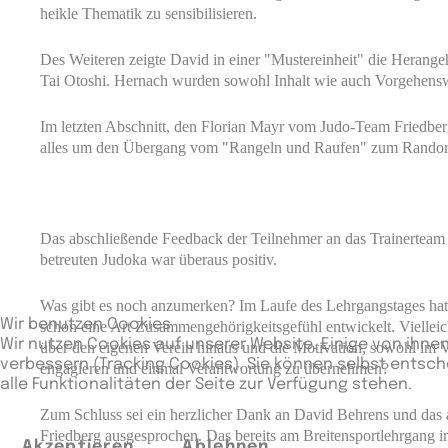
heikle Thematik zu sensibilisieren.
Des Weiteren zeigte David in einer "Mustereinheit" die Herang
Tai Otoshi. Hernach wurden sowohl Inhalt wie auch Vorgehens
Im letzten Abschnitt, den Florian Mayr vom Judo-Team Friedber
alles um den Übergang vom "Rangeln und Raufen" zum Randor
Das abschließende Feedback der Teilnehmer an das Trainerteam
betreuten Judoka war überaus positiv.
Was gibt es noch anzumerken? Im Laufe des Lehrgangstages hatt
Wir benutzen Cookies
schon eine Art Zusammengehörigkeitsgefühl entwickelt. Vielleic
Wir nutzen Cookies auf unserer Website. Einige von ihnen
über den eigenen Verein hinaus und die Motivation, sowohl im V
verbessern (Tracking Cookies). Sie können selbst entsch
engagieren und einmal Verantwortung zu übernehmen?
alle Funktionalitäten der Seite zur Verfügung stehen.
Zum Schluss sei ein herzlicher Dank an David Behrens und das
Friedberg ausgesprochen. Das bereits am Breitensportlehrgang im
Akzeptieren
Ablehnen