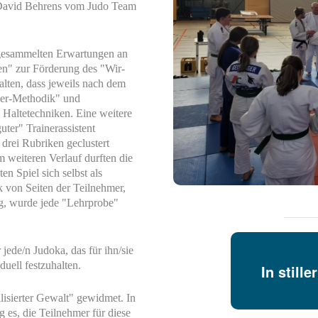
, David Behrens vom Judo Team
 gesammelten Erwartungen an
en" zur Förderung des "Wir-
alten, dass jeweils nach dem
ger-Methodik" und
 Haltetechniken. Eine weitere
uter" Trainerassistent
n drei Rubriken geclustert
m weiteren Verlauf durften die
n Spiel sich selbst als
 von Seiten der Teilnehmer,
ig, wurde jede "Lehrprobe"
ede/n Judoka, das für ihn/sie
uell festzuhalten.
In still
lisierter Gewalt" gewidmet. In
g es, die Teilnehmer für diese