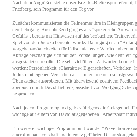
Nach dem Angrüßen stellte unser Bezirks-Breitensportreferent
Friedberg, sein Programm für den Tag vor
Zunächst kommunizierten die Teilnehmer ihre in Kleingruppen
den Lehrgang. Anschließend ging es ans "spielerische Aufwärm
Gefühls", bereits mit Hinweisen auf das beobachtete Trainerverh
Spiel von den Judoka berichtet wurde. Dann ging es an "Anfän
Vorgehensmöglichkeiten für Fallschule, erste Wurftechniken und
Abfrage beschäftigte sich mit den Vorstellungen, wie denn ein "g
ausgestattet sein sollte. Die sehr vielfältigen Antworten konnte i
werden: Persönlichkeit, (Charakter-) Eigenschaften, Verhalten. I
Judoka mit eigenen Versuchen als Trainer an einem selbstgewählte
Übungsleiter ausprobieren. Mit überwiegend positivem Feedback
aber auch durch David Behrens, assistiert von Wolfgang Schelz
besprochen.
Nach jedem Programmpunkt gab es übrigens die Gelegenheit für j
wichtige auf einem von David ausgegebenen "Arbeitsblatt individ
Ein weiterer wichtiger Programmpunt war der "Prävention sexua
einer durchaus ernsthaft und intensiv geführten Diskussion gelan