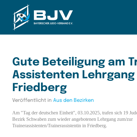
Zum Hauptinhalt springen
Gute Beteiligung am Tr
Assistenten Lehrgang 
Friedberg
Veröffentlicht in
Aus den Bezirken
Am "Tag der deutschen Einheit", 03.10.2025, trafen sich 19 Ju
Bezirk Schwaben zum wieder angebotenen Lehrgang zum/zur
Trainerassistenten/Trainerassistentin in Friedberg.