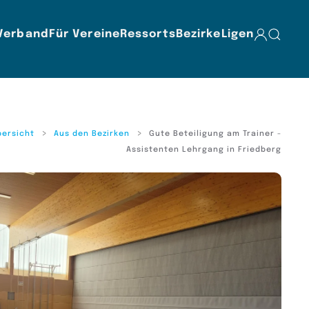
Verband
Für Vereine
Ressorts
Bezirke
Ligen
bersicht
Aus den Bezirken
Gute Beteiligung am Trainer -
Assistenten Lehrgang in Friedberg