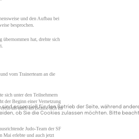
ehensweise und den Aufbau bei
weise besprochen.
g übernommen hat, drehte sich
i.
 und vom Trainerteam an die
e sich unter den Teilnehmern
ht der Beginn einer Vernetzung
 sind essenziell für den Betrieb der Seite, während ander
erein als auch im Bezirk sich zu
eiden, ob Sie die Cookies zulassen möchten. Bitte beach
 ausrichtende Judo-Team der SF
 Mai erlebte und auch jetzt