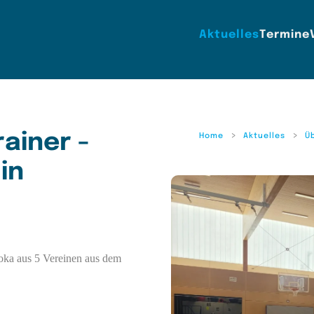
Aktuelles
Termine
ainer -
Home
Aktuelles
Ü
in
doka aus 5 Vereinen aus dem