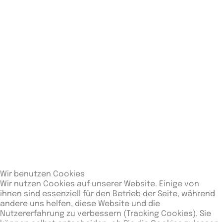
Mannschaften
1
4
8
FC
Schweitenkirchen
2
4
5
TV Erlangen
(Frauen)
3
4
3
DJK
Aschaffenburg
(Frauen)
4
4
3
TSV
Wir benutzen Cookies
Abensberg
Wir nutzen Cookies auf unserer Website. Einige von
(Frauen)
ihnen sind essenziell für den Betrieb der Seite, während
5
4
1
andere uns helfen, diese Website und die
Isarfighter
Nutzererfahrung zu verbessern (Tracking Cookies). Sie