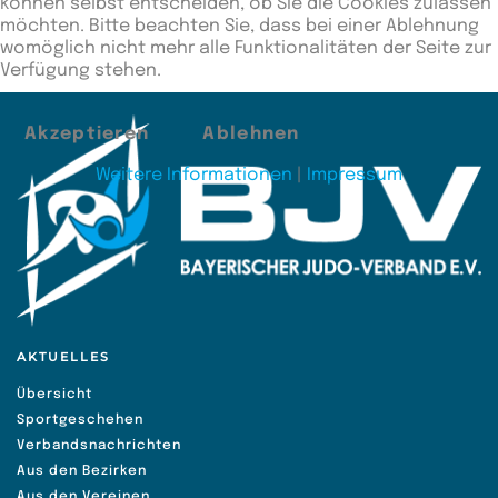
können selbst entscheiden, ob Sie die Cookies zulassen
Lenggries
möchten. Bitte beachten Sie, dass bei einer Ablehnung
womöglich nicht mehr alle Funktionalitäten der Seite zur
Verfügung stehen.
Akzeptieren
Ablehnen
Weitere Informationen
|
Impressum
AKTUELLES
Übersicht
Sportgeschehen
Verbandsnachrichten
Aus den Bezirken
Aus den Vereinen