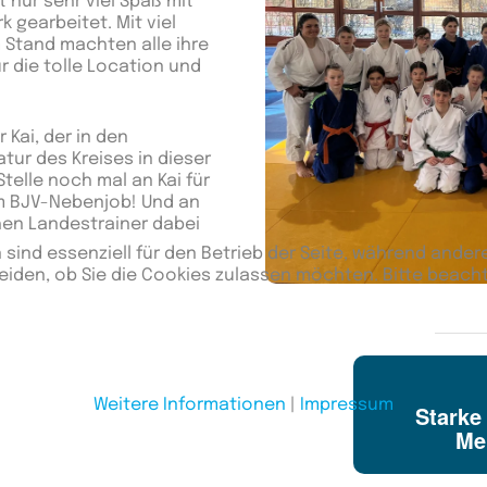
 nur sehr viel Spaß mit
k gearbeitet. Mit viel
 Stand machten alle ihre
 die tolle Location und
 Kai, der in den
tur des Kreises in dieser
Stelle noch mal an Kai für
em BJV-Nebenjob! Und an
hen Landestrainer dabei
 sind essenziell für den Betrieb der Seite, während ander
eiden, ob Sie die Cookies zulassen möchten. Bitte beach
Weitere Informationen
|
Impressum
Starke
Me