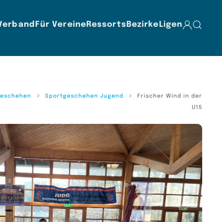
Verband
Für Vereine
Ressorts
Bezirke
Ligen
geschehen
Sportgeschehen Jugend
Frischer Wind in der
U15