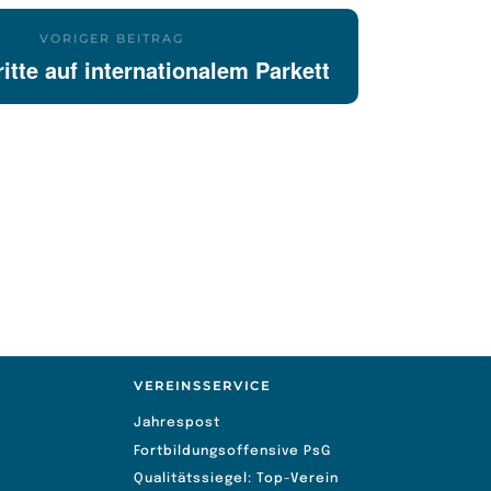
VORIGER BEITRAG
itte auf internationalem Parkett
VEREINSSERVICE
Jahrespost
Fortbildungsoffensive PsG
Qualitätssiegel: Top-Verein