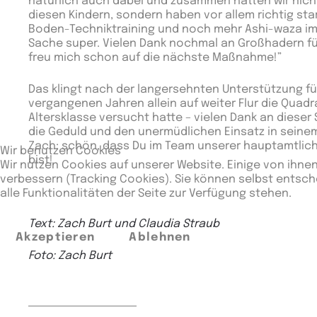
natürlich auch dabei und zusammen hatten wir nicht
diesen Kindern, sondern haben vor allem richtig star
Boden-Techniktraining und noch mehr Ashi-waza im
Sache super. Vielen Dank nochmal an Großhadern für
freu mich schon auf die nächste Maßnahme!”
Das klingt nach der langersehnten Unterstützung für
vergangenen Jahren allein auf weiter Flur die Quadra
Altersklasse versucht hatte – vielen Dank an dieser 
die Geduld und den unermüdlichen Einsatz in sein
Zach: schön, dass Du im Team unserer hauptamtlic
Wir benutzen Cookies
bist!
Wir nutzen Cookies auf unserer Website. Einige von ihnen
verbessern (Tracking Cookies). Sie können selbst entsch
alle Funktionalitäten der Seite zur Verfügung stehen.
Text: Zach Burt und Claudia Straub
Akzeptieren
Ablehnen
Foto: Zach Burt