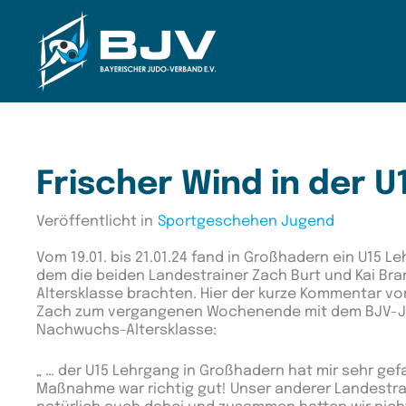
Zum Hauptinhalt springen
Frischer Wind in der U
Veröffentlicht in
Sportgeschehen Jugend
Vom 19.01. bis 21.01.24 fand in Großhadern ein U15 Le
dem die beiden Landestrainer Zach Burt und Kai Bran
Altersklasse brachten. Hier der kurze Kommentar 
Zach zum vergangenen Wochenende mit dem BJV-J
Nachwuchs-Altersklasse:
„ … der U15 Lehrgang in Großhadern hat mir sehr gef
Maßnahme war richtig gut! Unser anderer Landestrai