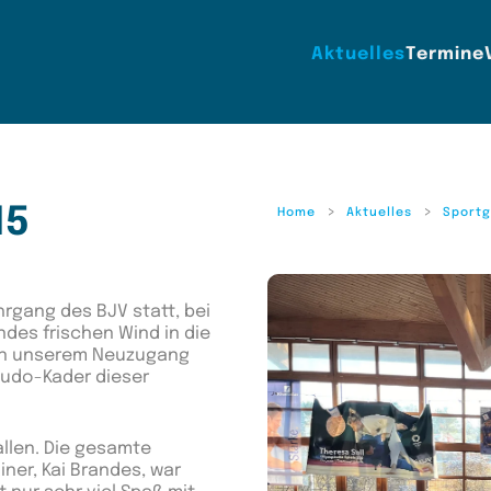
Aktuelles
Termine
15
Home
Aktuelles
Sport
hrgang des BJV statt, bei
des frischen Wind in die
von unserem Neuzugang
udo-Kader dieser
allen. Die gesamte
ner, Kai Brandes, war