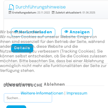
Durchführungshinweise
Erstellungsdatum:
23.11.2022
Zuletzt aktualisiert:
01.06.2025
Wir benutzen Cookies
Herunterladen
Anzeigen
Wir nutzen Cookies auf unserer Website. Einige von
ihnen sind essenziell für den Betrieb der Seite, während
andere uns helfen, diese Website und die
Details
Nutzererfahrung zu verbessern (Tracking Cookies). Sie
können selbst entscheiden, ob Sie die Cookies zulassen
möchten. Bitte beachten Sie, dass bei einer Ablehnung
womöglich nicht mehr alle Funktionalitäten der Seite zur
Verfügung stehen.
Akzeptieren
Ablehnen
DOKUMENTSUCHE
Weitere Informationen
|
Impressum