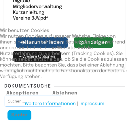
Digitale
Mitgliederverwaltung
Kurzanleitung
Vereine BJV.pdf
Wir benutzen Cookies
Wir nutzen Cookies auf unserer Website. Einige von
ihnen sind essenziell für den Betrieb der Seite, während
Herunterladen
Anzeigen
andere uns helfen, diese Website und die
Nutzererfahrung zu verbessern (Tracking Cookies). Sie
Weitere Optionen
können selbst entscheiden, ob Sie die Cookies zulassen
möchten. Bitte beachten Sie, dass bei einer Ablehnung
womöglich nicht mehr alle Funktionalitäten der Seite zur
Verfügung stehen.
DOKUMENTSUCHE
Akzeptieren
Ablehnen
Weitere Informationen
|
Impressum