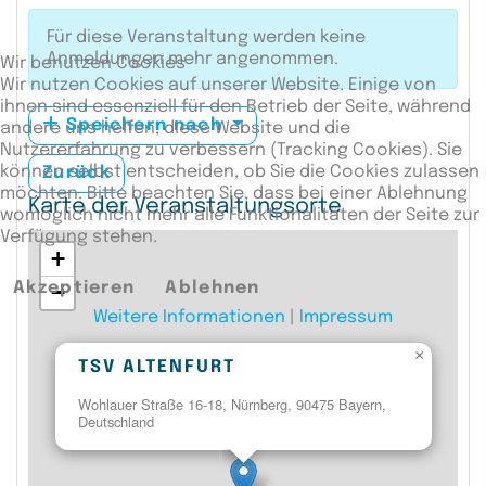
Für diese Veranstaltung werden keine
Anmeldungen mehr angenommen.
Wir benutzen Cookies
Wir nutzen Cookies auf unserer Website. Einige von
ihnen sind essenziell für den Betrieb der Seite, während
Speichern nach
andere uns helfen, diese Website und die
Nutzererfahrung zu verbessern (Tracking Cookies). Sie
können selbst entscheiden, ob Sie die Cookies zulassen
Zurück
möchten. Bitte beachten Sie, dass bei einer Ablehnung
Karte der Veranstaltungsorte
womöglich nicht mehr alle Funktionalitäten der Seite zur
Verfügung stehen.
+
Akzeptieren
Ablehnen
−
Weitere Informationen
|
Impressum
×
TSV ALTENFURT
Wohlauer Straße 16-18, Nürnberg, 90475 Bayern,
Deutschland