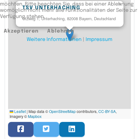
möchten. Bitte beachten Sie, dass bei einer Ablehnung
×
TSV UNTERHACHING
womöglich nicht mehr alle Funktionalitäten der Seite zur
Verfügung stehen.
Utzweg 1, Unterhaching, 82008 Bayern, Deutschland
Akzeptieren
Ablehnen
Weitere Informationen
|
Impressum
Leaflet
|
Map data ©
OpenStreetMap
contributors,
CC-BY-SA
,
Imagery ©
Mapbox