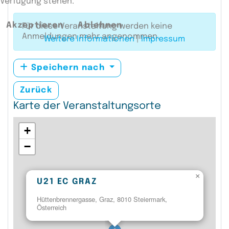
Verfügung stehen.
Akzeptieren
Ablehnen
Für diese Veranstaltung werden keine
Anmeldungen mehr angenommen.
Weitere Informationen
|
Impressum
Speichern nach
Zurück
Karte der Veranstaltungsorte
+
−
×
U21 EC GRAZ
Hüttenbrennergasse, Graz, 8010 Steiermark,
Österreich