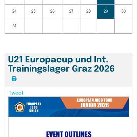
24
25
26
27
28
29
30
31
U21 Europacup und Int.
Trainingslager Graz 2026
Tweet