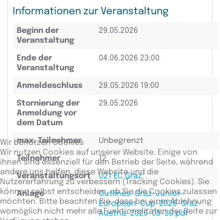
Informationen zur Veranstaltung
Beginn der
29.05.2026
Veranstaltung
Ende der
04.06.2026 23:00
Veranstaltung
Anmeldeschluss
28.05.2026 19:00
Stornierung der
29.05.2026
Anmeldung vor
dem Datum
max. Teilnehmer
Unbegrenzt
Wir benutzen Cookies
Wir nutzen Cookies auf unserer Website. Einige von
Teilnehmer
12
ihnen sind essenziell für den Betrieb der Seite, während
andere uns helfen, diese Website und die
Veranstaltungsort
U21 EC Graz
Nutzererfahrung zu verbessern (Tracking Cookies). Sie
können selbst entscheiden, ob Sie die Cookies zulassen
Anlage
Outlines-Graz-Junior-
möchten. Bitte beachten Sie, dass bei einer Ablehnung
European-Cup-2026-Graz-
womöglich nicht mehr alle Funktionalitäten der Seite zur
Austria-2026-05-30.pdf