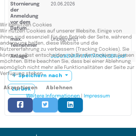
Stornierung
20.06.2026
der
Anmeldung
vor dem
Wir benutzen Cookies
Datum
Wir nutzen Cookies auf unserer Website. Einige von
ihnen sind essenziell für den Betrieb der Seite, während
max.
Unbegrenzt
andere uns helfen, diese Website und die
Teilnehmer
Nutzererfahrung zu verbessern (Tracking Cookies). Sie
können selbst entscheiden, ob Sie die Cookies zulassen
Anlage
JUDO.VENRAY.INVITATION.GBR.pdf
möchten. Bitte beachten Sie, dass bei einer Ablehnung
womöglich nicht mehr alle Funktionalitäten der Seite zur
Verfügung stehen.
Speichern nach
Akzeptieren
Ablehnen
Zurück
Weitere Informationen
|
Impressum