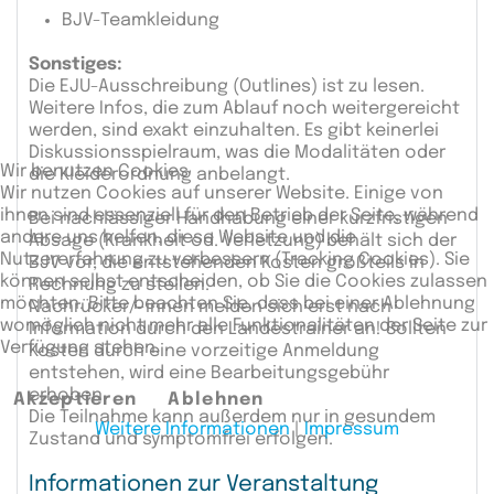
BJV-Teamkleidung
Sonstiges:
Die EJU-Ausschreibung (Outlines) ist zu lesen.
Weitere Infos, die zum Ablauf noch weitergereicht
werden, sind exakt einzuhalten. Es gibt keinerlei
Diskussionsspielraum, was die Modalitäten oder
Wir benutzen Cookies
die Kleiderordnung anbelangt.
Wir nutzen Cookies auf unserer Website. Einige von
ihnen sind essenziell für den Betrieb der Seite, während
Bei nachlässiger Handhabung einer kurzfristigen
andere uns helfen, diese Website und die
Absage (Krankheit od. Verletzung) behält sich der
Nutzererfahrung zu verbessern (Tracking Cookies). Sie
BJV vor, die entstehenden Kosten großteils in
können selbst entscheiden, ob Sie die Cookies zulassen
Rechnung zu stellen.
möchten. Bitte beachten Sie, dass bei einer Ablehnung
Nachrücker/-innen melden sich erst nach
womöglich nicht mehr alle Funktionalitäten der Seite zur
Information durch den Landestrainer an! Sollten
Verfügung stehen.
Kosten durch eine vorzeitige Anmeldung
entstehen, wird eine Bearbeitungsgebühr
erhoben.
Akzeptieren
Ablehnen
Die Teilnahme kann außerdem nur in gesundem
Weitere Informationen
|
Impressum
Zustand und symptomfrei erfolgen.
Informationen zur Veranstaltung