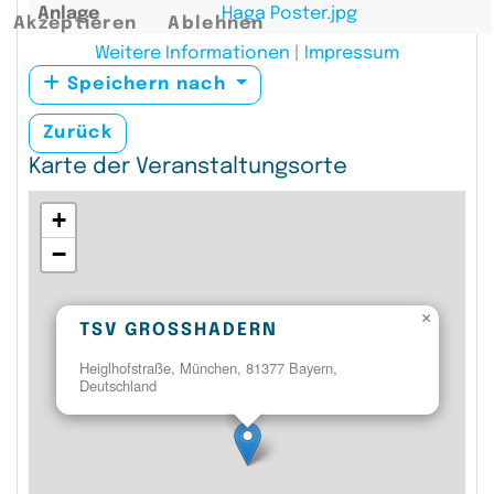
Anlage
Haga Poster.jpg
Akzeptieren
Ablehnen
Weitere Informationen
|
Impressum
Speichern nach
Zurück
Karte der Veranstaltungsorte
+
−
×
TSV GROSSHADERN
Heiglhofstraße, München, 81377 Bayern,
Deutschland