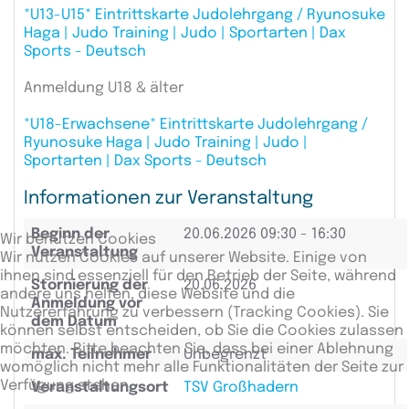
*U13-U15* Eintrittskarte Judolehrgang / Ryunosuke
Haga | Judo Training | Judo | Sportarten | Dax
Sports - Deutsch
Anmeldung U18 & älter
*U18-Erwachsene* Eintrittskarte Judolehrgang /
Ryunosuke Haga | Judo Training | Judo |
Sportarten | Dax Sports - Deutsch
Informationen zur Veranstaltung
Beginn der
20.06.2026
09:30 - 16:30
Wir benutzen Cookies
Veranstaltung
Wir nutzen Cookies auf unserer Website. Einige von
ihnen sind essenziell für den Betrieb der Seite, während
Stornierung der
20.06.2026
andere uns helfen, diese Website und die
Anmeldung vor
Nutzererfahrung zu verbessern (Tracking Cookies). Sie
dem Datum
können selbst entscheiden, ob Sie die Cookies zulassen
möchten. Bitte beachten Sie, dass bei einer Ablehnung
max. Teilnehmer
Unbegrenzt
womöglich nicht mehr alle Funktionalitäten der Seite zur
Verfügung stehen.
Veranstaltungsort
TSV Großhadern