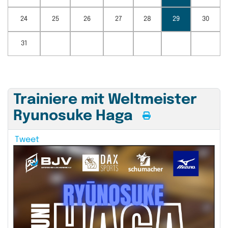
24
25
26
27
28
29
30
31
Trainiere mit Weltmeister
Ryunosuke Haga
Tweet