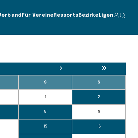
Verband
Für Vereine
Ressorts
Bezirke
Ligen
S
S
1
2
8
9
15
16