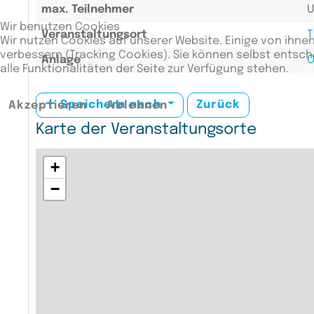
max. Teilnehmer
U
Wir benutzen Cookies
Veranstaltungsort
T
Wir nutzen Cookies auf unserer Website. Einige von ihnen
verbessern (Tracking Cookies). Sie können selbst entsch
Anlage
O
alle Funktionalitäten der Seite zur Verfügung stehen.
Speichern nach
Zurück
Akzeptieren
Ablehnen
Karte der Veranstaltungsorte
+
−