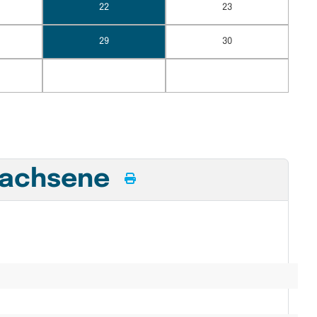
22
23
29
30
rwachsene