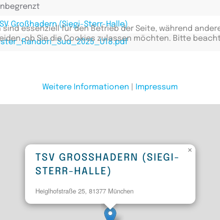
nbegrenzt
SV Großhadern (Siegi-Sterr-Halle)
 sind essenziell für den Betrieb der Seite, während ander
eiden, ob Sie die Cookies zulassen möchten. Bitte beach
ster_Randori_Sud_2025_U18.pdf
Weitere Informationen
|
Impressum
×
TSV GROSSHADERN (SIEGI-S
TERR-HALLE)
Heiglhofstraße 25, 81377 München