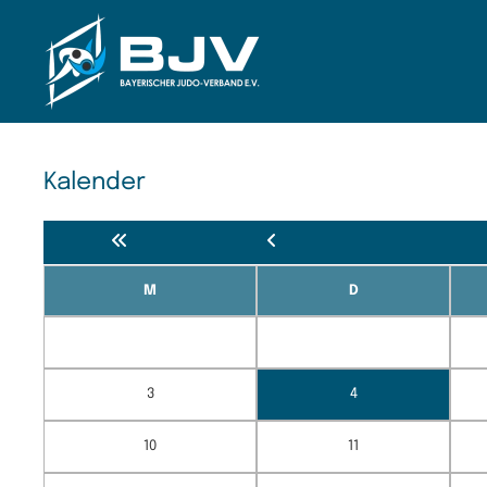
Zum Hauptinhalt springen
Kalender
M
D
3
4
10
11