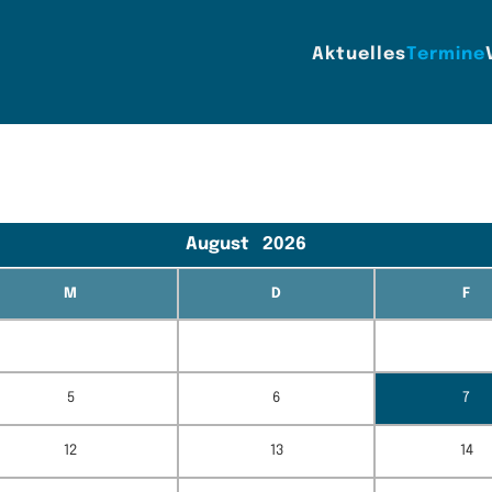
Aktuelles
Termine
August
2026
M
D
F
5
6
7
12
13
14