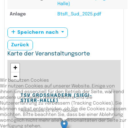
Halle)
Anlage
BtsR_Sud_2025.pdf
Speichern nach
Zurück
Karte der Veranstaltungsorte
+
−
Wir benutzen Cookies
Wir nutzen Cookies auf unserer Website. Einige von
ihnen sind essenziell für den Betrieb der Seite, während
×
TSV GROSSHADERN (SIEGI-S
andere uns helfen, diese Website und die
TERR-HALLE)
Nutzererfahrung zu verbessern (Tracking Cookies). Sie
können selbst entscheiden, ob Sie die Cookies zulassen
Heiglhofstraße 25, 81377 München
möchten. Bitte beachten Sie, dass bei einer Ablehnung
womöglich nicht mehr alle Funktionalitäten der Seite zur
Verfügung stehen.