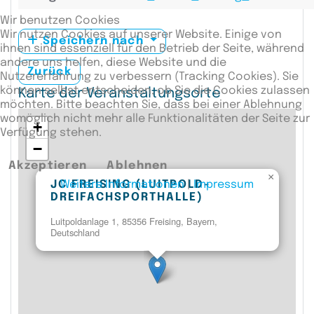
Wir benutzen Cookies
Wir nutzen Cookies auf unserer Website. Einige von
Speichern nach
ihnen sind essenziell für den Betrieb der Seite, während
andere uns helfen, diese Website und die
Zurück
Nutzererfahrung zu verbessern (Tracking Cookies). Sie
können selbst entscheiden, ob Sie die Cookies zulassen
Karte der Veranstaltungsorte
möchten. Bitte beachten Sie, dass bei einer Ablehnung
womöglich nicht mehr alle Funktionalitäten der Seite zur
+
Verfügung stehen.
−
Akzeptieren
Ablehnen
×
Weitere Informationen
|
Impressum
JC FREISING (LUITPOLD-
DREIFACHSPORTHALLE)
Luitpoldanlage 1, 85356 Freising, Bayern,
Deutschland