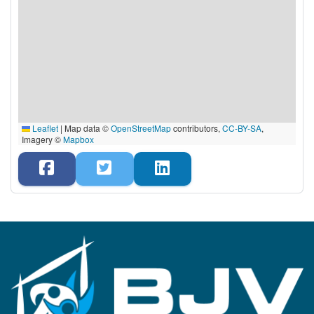
Leaflet
|
Map data ©
OpenStreetMap
contributors,
CC-BY-SA
,
Imagery ©
Mapbox