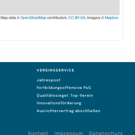
Map data ©
OpenStreetMap
contributors,
CC-BY-SA
, Imagery ©
Mapbox
VEREINSSERVICE
Jahrespost
Fortbildungsoffensive PsG
Qualitätssiegel: Top-Verein
Innovationsförderung
Ausrichtervertrag abschließen
Kontakt
Impressum
Datenschutz