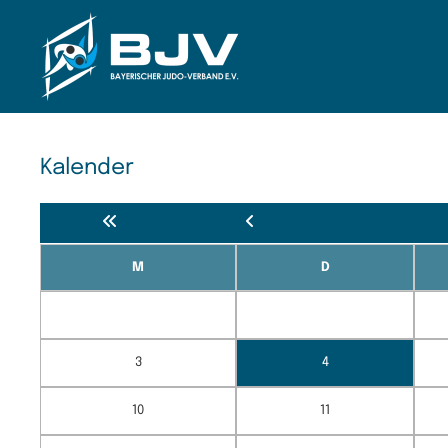
Zum Hauptinhalt springen
Kalender
M
D
3
4
10
11