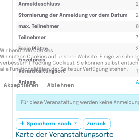
Anmeldeschluss
2
Stornierung der Anmeldung vor dem Datum
2
max. Teilnehmer
8
Teilnehmer
7
Freie Plätze
2
Wir benutzen Cookies
Wir nutzen Cookies auf unserer Website. Einige von ihnen
Einzelpreis
1
verbessern (Tracking Cookies). Sie können selbst entsch
alle Funktionalitäten der Seite zur Verfügung stehen.
Veranstaltungsort
T
Anlage
A
Akzeptieren
Ablehnen
Für diese Veranstaltung werden keine Anmeld
Speichern nach
Zurück
Karte der Veranstaltungsorte