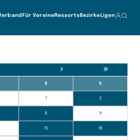
Verband
Für Vereine
Ressorts
Bezirke
Ligen
S
S
1
2
8
9
15
16