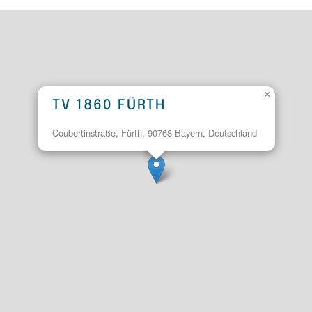
×
TV 1860 FÜRTH
Coubertinstraße, Fürth, 90768 Bayern, Deutschland