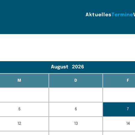
Aktuelles
Termine
August
2026
M
D
F
5
6
7
12
13
14