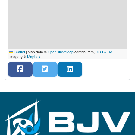
Leaflet
|
Map data ©
OpenStreetMap
contributors,
CC-BY-SA
,
Imagery ©
Mapbox