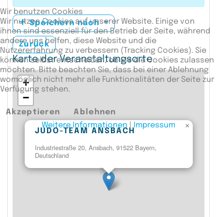
Wir benutzen Cookies
Wir nutzen Cookies auf unserer Website. Einige von
Speichern nach
ihnen sind essenziell für den Betrieb der Seite, während
andere uns helfen, diese Website und die
Zurück
Nutzererfahrung zu verbessern (Tracking Cookies). Sie
Karte der Veranstaltungsorte
können selbst entscheiden, ob Sie die Cookies zulassen
möchten. Bitte beachten Sie, dass bei einer Ablehnung
womöglich nicht mehr alle Funktionalitäten der Seite zur
+
Verfügung stehen.
−
Akzeptieren
Ablehnen
Weitere Informationen
|
Impressum
×
JUDO-TEAM ANSBACH
Industriestraße 20, Ansbach, 91522 Bayern,
Deutschland