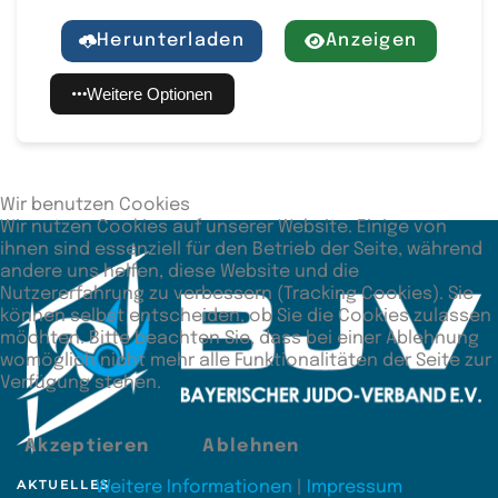
Herunterladen
Anzeigen
Weitere Optionen
Wir benutzen Cookies
Wir nutzen Cookies auf unserer Website. Einige von
ihnen sind essenziell für den Betrieb der Seite, während
andere uns helfen, diese Website und die
Nutzererfahrung zu verbessern (Tracking Cookies). Sie
können selbst entscheiden, ob Sie die Cookies zulassen
möchten. Bitte beachten Sie, dass bei einer Ablehnung
womöglich nicht mehr alle Funktionalitäten der Seite zur
Verfügung stehen.
Akzeptieren
Ablehnen
AKTUELLES
Weitere Informationen
|
Impressum