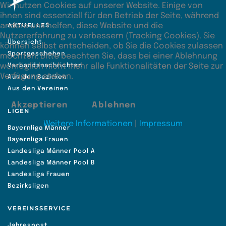
Wir nutzen Cookies auf unserer Website. Einige von
ihnen sind essenziell für den Betrieb der Seite, während
AKTUELLES
andere uns helfen, diese Website und die
Nutzererfahrung zu verbessern (Tracking Cookies). Sie
Übersicht
können selbst entscheiden, ob Sie die Cookies zulassen
Sportgeschehen
möchten. Bitte beachten Sie, dass bei einer Ablehnung
womöglich nicht mehr alle Funktionalitäten der Seite zur
Verbandsnachrichten
Verfügung stehen.
Aus den Bezirken
Aus den Vereinen
Akzeptieren
Ablehnen
LIGEN
Weitere Informationen
|
Impressum
Bayernliga Männer
Bayernliga Frauen
Landesliga Männer Pool A
Landesliga Männer Pool B
Landesliga Frauen
Bezirksligen
VEREINSSERVICE
Jahrespost