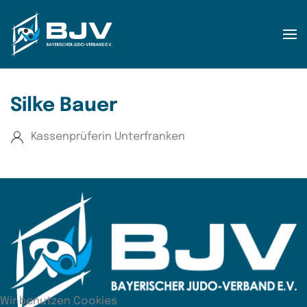
Zum Hauptinhalt springen
Silke Bauer
Kassenprüferin Unterfranken
Wir benutzen Cookies