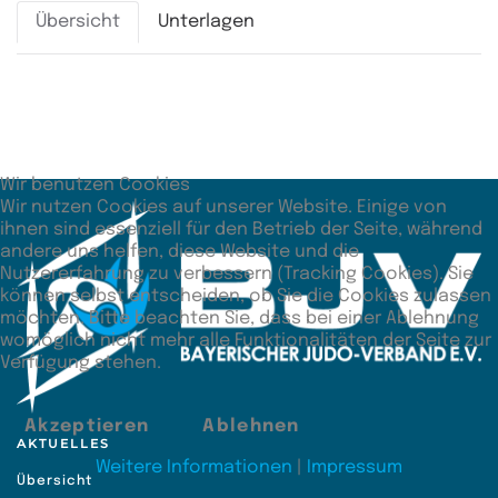
Übersicht
Unterlagen
Zusätzliche Angaben
Unterbewertung
70:127
Wir benutzen Cookies
Wir nutzen Cookies auf unserer Website. Einige von
ihnen sind essenziell für den Betrieb der Seite, während
andere uns helfen, diese Website und die
Nutzererfahrung zu verbessern (Tracking Cookies). Sie
können selbst entscheiden, ob Sie die Cookies zulassen
möchten. Bitte beachten Sie, dass bei einer Ablehnung
womöglich nicht mehr alle Funktionalitäten der Seite zur
Verfügung stehen.
Akzeptieren
Ablehnen
AKTUELLES
Weitere Informationen
|
Impressum
Übersicht