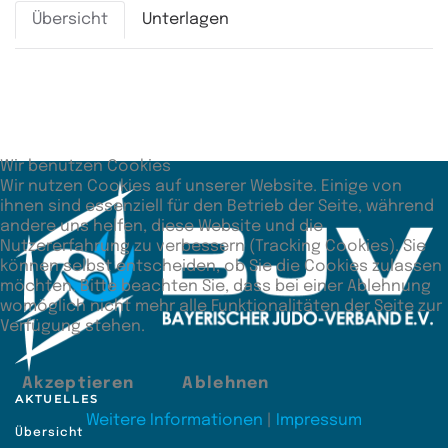
Übersicht
Unterlagen
Zusätzliche Angaben
Unterbewertung
0:90
Wir benutzen Cookies
Wir nutzen Cookies auf unserer Website. Einige von
ihnen sind essenziell für den Betrieb der Seite, während
andere uns helfen, diese Website und die
Nutzererfahrung zu verbessern (Tracking Cookies). Sie
können selbst entscheiden, ob Sie die Cookies zulassen
möchten. Bitte beachten Sie, dass bei einer Ablehnung
womöglich nicht mehr alle Funktionalitäten der Seite zur
Verfügung stehen.
Akzeptieren
Ablehnen
AKTUELLES
Weitere Informationen
|
Impressum
Übersicht