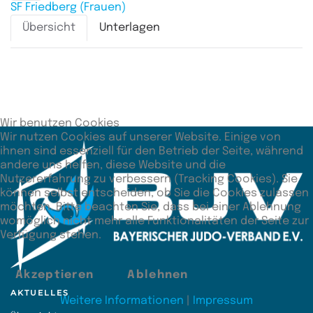
SF Friedberg (Frauen)
Übersicht
Unterlagen
Zusätzliche Angaben
Unterbewertung
80:80
Wir benutzen Cookies
Wir nutzen Cookies auf unserer Website. Einige von
ihnen sind essenziell für den Betrieb der Seite, während
andere uns helfen, diese Website und die
Nutzererfahrung zu verbessern (Tracking Cookies). Sie
können selbst entscheiden, ob Sie die Cookies zulassen
möchten. Bitte beachten Sie, dass bei einer Ablehnung
womöglich nicht mehr alle Funktionalitäten der Seite zur
Verfügung stehen.
Akzeptieren
Ablehnen
AKTUELLES
Weitere Informationen
|
Impressum