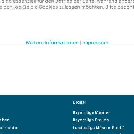
 sind essenziell für den Betrieb der Seite, während ander
eiden, ob Sie die Cookies zulassen möchten. Bitte beach
Weitere Informationen
|
Impressum
S
LIGEN
Bayernliga Männer
ehen
Bayernliga Frauen
chrichten
Landesliga Männer Pool A