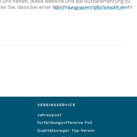
e uns helfen, diese Website und die Nutzererfahrung zu
ten Sie, dass bei einer Ablehnung womöglich nicht mehr
KG JT Ansbach / TSV Altenfurt
VEREINSSERVICE
Jahrespost
Fortbildungsoffensive PsG
Qualitätssiegel: Top-Verein