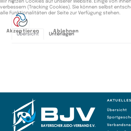
Wir nutzen Cookies auf unserer Website. Einige von ihnen
6
verbessern (Tracking Cookies). Sie können selbst entsch
alle Funktionalitäten der Seite zur Verfügung stehen.
Akzeptieren
Ablehnen
Übersicht
Unterlagen
Zusätzliche Angaben
Unterbewertung
134:57
AKTUELLE
Übersicht
Sportgesch
Verbandsna