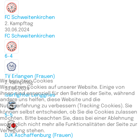
FC Schweitenkirchen
2. Kampftag
30.06.2024
FC Schweitenkirchen
6-4
TV Erlangen (Frauen)
Wir benutzen Cookies
2. Kampftag
Wir nutzen Cookies auf unserer Website. Einige von
30.06.2024
ihnen sind essenziell für den Betrieb der Seite, während
Isarfighter Lenggries
andere uns helfen, diese Website und die
Nutzererfahrung zu verbessern (Tracking Cookies). Sie
können selbst entscheiden, ob Sie die Cookies zulassen
5-5
möchten. Bitte beachten Sie, dass bei einer Ablehnung
womöglich nicht mehr alle Funktionalitäten der Seite zur
Verfügung stehen.
DJK Aschaffenburg (Frauen)