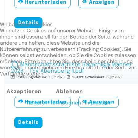
Herunterladen
Anzeigen
Details
Wir benutzen Cookies
Wir nutzen Cookies auf unserer Website. Einige von
ihnen sind essenziell für den Betrieb der Seite, während
andere uns helfen, diese Website und die
Nutzererfahrung zu verbessern (Tracking Cookies). Sie
können selbst entscheiden, ob Sie die Cookies zulassen
möchten. Bitte beachten Sie, dass bei einer Ablehnung
Mannschaftsstartliste Bayernliga Männer
womöglich nicht mehr alle Funktionalitäten der Seite zur
2026 - TSV Abensberg II.pdf
Verfügung stehen.
Erstellungsdatum:
03.02.2023
Zuletzt aktualisiert:
12.02.2026
Akzeptieren
Ablehnen
Herunterladen
Anzeigen
Weitere Informationen
|
Impressum
Details